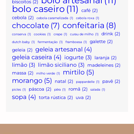
bolo artesanal
(11)
biscoitos
(2)
bolo caseiro
(11)
café
(2)
cebola
(2)
cebola caramelizada
(1)
cebola roxa
(1)
confeitaria
(8)
chocolate
(7)
drink
(2)
conserva
(1)
cookies
(1)
crepe
(1)
curau de milho
(1)
galette
(2)
dutch baby
(1)
fermentação
(1)
framboesa
(1)
geleia artesanal
(4)
geleia
(2)
geleia caseira
(4)
iogurte
(3)
laranja
(2)
limão
(3)
limão siciliano
(3)
madeleines
(2)
mirtilo
(5)
massa
(2)
milho verde
(1)
morango
(5)
natal
(2)
pavê
(2)
pappardelle
(1)
páscoa
(2)
romã
(2)
picles
(1)
pêra
(1)
salada
(1)
sopa
(4)
torta rústica
(2)
uva
(2)