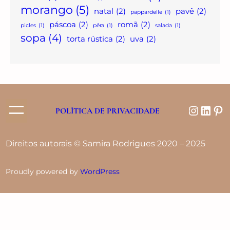
morango
(5)
natal
(2)
pavê
(2)
pappardelle
(1)
páscoa
(2)
romã
(2)
picles
(1)
pêra
(1)
salada
(1)
sopa
(4)
torta rústica
(2)
uva
(2)
POLÍTICA DE PRIVACIDADE
Direitos autorais © Samira Rodrigues 2020 – 2025
Proudly powered by
WordPress