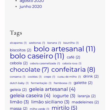
agosto 2020
junho 2020
Tags
alcaparras
(1)
azeitonas
(1)
banana
(1)
baunilha
(1)
bolo artesanal
(11)
biscoitos
(2)
bolo caseiro
(11)
café
(2)
cebola
(2)
cebola caramelizada
(1)
cebola roxa
(1)
confeitaria
(8)
chocolate
(7)
drink
(2)
conserva
(1)
cookies
(1)
crepe
(1)
curau de milho
(1)
galette
(2)
dutch baby
(1)
fermentação
(1)
framboesa
(1)
geleia artesanal
(4)
geleia
(2)
geleia caseira
(4)
iogurte
(3)
laranja
(2)
limão
(3)
limão siciliano
(3)
madeleines
(2)
mirtilo
(5)
massa
(2)
milho verde
(1)