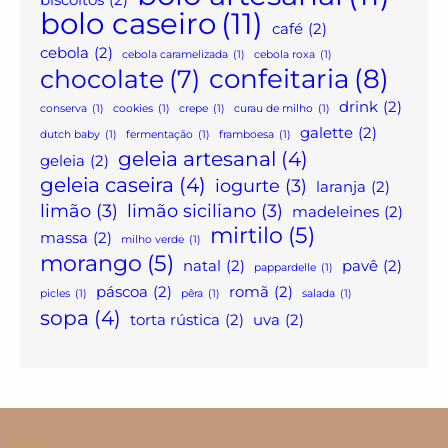
biscoitos
(2)
bolo caseiro
(11)
café
(2)
cebola
(2)
cebola caramelizada
(1)
cebola roxa
(1)
confeitaria
(8)
chocolate
(7)
drink
(2)
conserva
(1)
cookies
(1)
crepe
(1)
curau de milho
(1)
galette
(2)
dutch baby
(1)
fermentação
(1)
framboesa
(1)
geleia artesanal
(4)
geleia
(2)
geleia caseira
(4)
iogurte
(3)
laranja
(2)
limão
(3)
limão siciliano
(3)
madeleines
(2)
mirtilo
(5)
massa
(2)
milho verde
(1)
morango
(5)
natal
(2)
pavê
(2)
pappardelle
(1)
páscoa
(2)
romã
(2)
picles
(1)
pêra
(1)
salada
(1)
sopa
(4)
torta rústica
(2)
uva
(2)