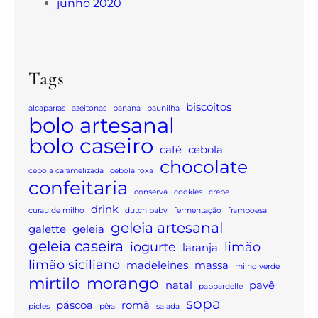
junho 2020
Tags
biscoitos
alcaparras
azeitonas
banana
baunilha
bolo artesanal
bolo caseiro
café
cebola
chocolate
cebola caramelizada
cebola roxa
confeitaria
conserva
cookies
crepe
drink
curau de milho
dutch baby
fermentação
framboesa
geleia artesanal
galette
geleia
geleia caseira
iogurte
limão
laranja
limão siciliano
madeleines
massa
milho verde
mirtilo
morango
natal
pavê
pappardelle
sopa
páscoa
romã
picles
pêra
salada