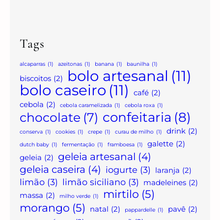
Tags
alcaparras
(1)
azeitonas
(1)
banana
(1)
baunilha
(1)
bolo artesanal
(11)
biscoitos
(2)
bolo caseiro
(11)
café
(2)
cebola
(2)
cebola caramelizada
(1)
cebola roxa
(1)
confeitaria
(8)
chocolate
(7)
drink
(2)
conserva
(1)
cookies
(1)
crepe
(1)
curau de milho
(1)
galette
(2)
dutch baby
(1)
fermentação
(1)
framboesa
(1)
geleia artesanal
(4)
geleia
(2)
geleia caseira
(4)
iogurte
(3)
laranja
(2)
limão
(3)
limão siciliano
(3)
madeleines
(2)
mirtilo
(5)
massa
(2)
milho verde
(1)
morango
(5)
natal
(2)
pavê
(2)
pappardelle
(1)