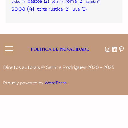
páscoa
(2)
romã
(2)
picles
(1)
pêra
(1)
salada
(1)
sopa
(4)
torta rústica
(2)
uva
(2)
POLÍTICA DE PRIVACIDADE
Direitos autorais © Samira Rodrigues 2020 – 2025
Proudly powered by
WordPress