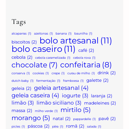
Tags
alcaparras
(1)
azeitonas
(1)
banana
(1)
baunilha
(1)
bolo artesanal
(11)
biscoitos
(2)
bolo caseiro
(11)
café
(2)
cebola
(2)
cebola caramelizada
(1)
cebola roxa
(1)
confeitaria
(8)
chocolate
(7)
drink
(2)
conserva
(1)
cookies
(1)
crepe
(1)
curau de milho
(1)
galette
(2)
dutch baby
(1)
fermentação
(1)
framboesa
(1)
geleia artesanal
(4)
geleia
(2)
geleia caseira
(4)
iogurte
(3)
laranja
(2)
limão
(3)
limão siciliano
(3)
madeleines
(2)
mirtilo
(5)
massa
(2)
milho verde
(1)
morango
(5)
natal
(2)
pavê
(2)
pappardelle
(1)
páscoa
(2)
romã
(2)
picles
(1)
pêra
(1)
salada
(1)