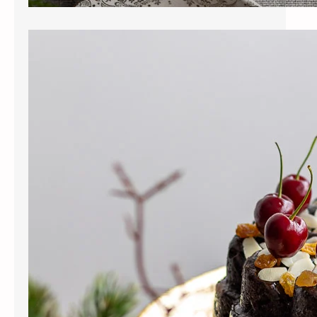
Bolo Natalino com Frutas e Especiarias
(Úmido, Aromático e Clássico)
O bolo natalino com frutas e
especiarias é daquelas receitas que
aquecem mais do que o forno.
Aquecem a memória. Macio,
úmido e intensamente aromático,
ele nasce carregado de frutas
embebidas em conhaque, recebe
o brilho delicado de uma calda de
laranja e se veste de festa com
amêndoas laminadas e cerejas
frescas. Um bolo…