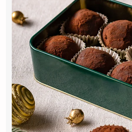
As trufas de banana-passa são uma
opção sofisticada e naturalmente
doce para quem busca um doce
intenso, equilibrado e com poucos
ingredientes. Feitas com banana-
passa, chocolate meio amargo e
creme de leite, essas trufas têm
textura macia, sabor profundo e
são ideais para servir em ocasiões
especiais, presentear ou
acompanhar um café. Nesta
receita, a…