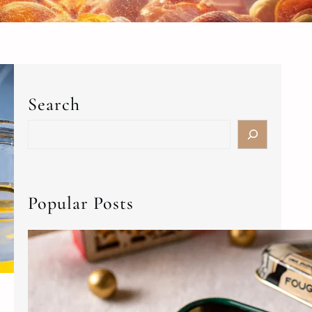
Search
Popular Posts
Trufas de banana-passa com chocolate meio
amargo