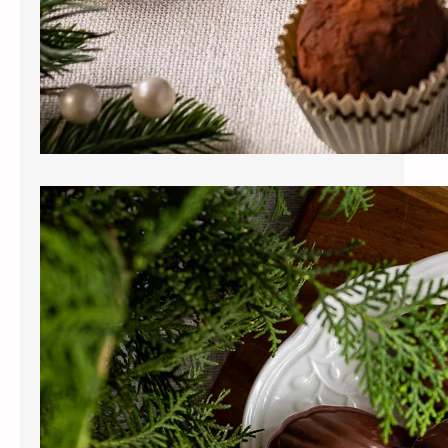
Madeleines de Limão e Cardamomo com
Chocolate Meio Amargo
Há sabores que transformam a
casa em refúgio, e essas
madeleines de limão e
cardamomo com chocolate meio
amargo fazem exatamente isso. O
perfume cítrico do limão taiti, o