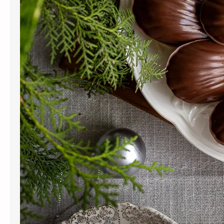
toque quente e envolvente do
cardamomo e a intensidade do
chocolate criam uma combinação
delicada, aromática e
profundamente reconfortante.
Perfeitas para dezembro, mas
igualmente acolhedoras em…