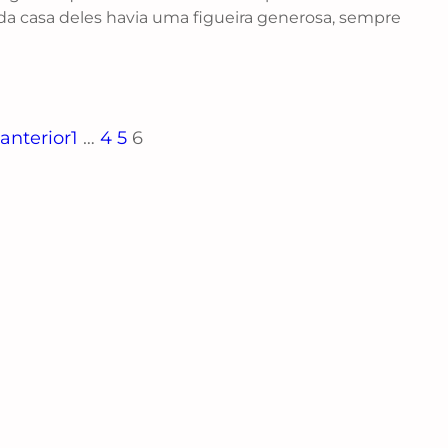
da casa deles havia uma figueira generosa, sempre
anterior
1
…
4
5
6