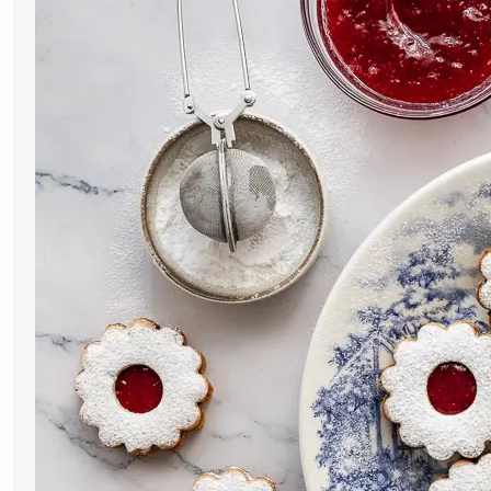
Esses biscoitos amanteigados de
limão recheados com geleia de
morango unem delicadeza, aroma
cítrico e a doçura natural da fruta. A
massa é macia, levemente crocante
nas bordas, enquanto o recheio traz
frescor e…