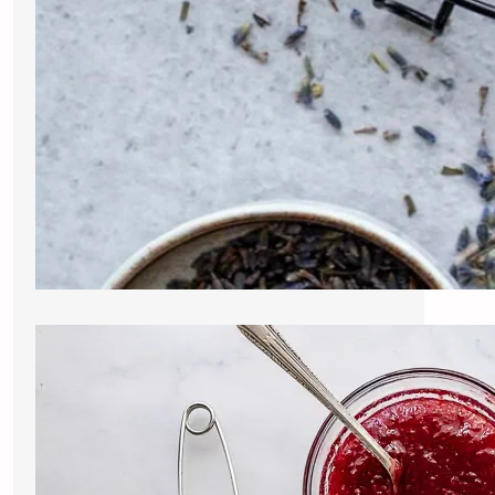
Biscoitos Amanteigados de
Limão com Geleia de Morango
Caseira