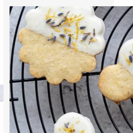
Biscoitos Amanteigados de
Lavanda e Limão Siciliano
magine a cena: você está em uma
tarde tranquila, talvez com uma xícara
de chá fumegante à sua frente, e ao
seu redor, o delicado aroma de
lavanda fresca se mistura com o
frescor…