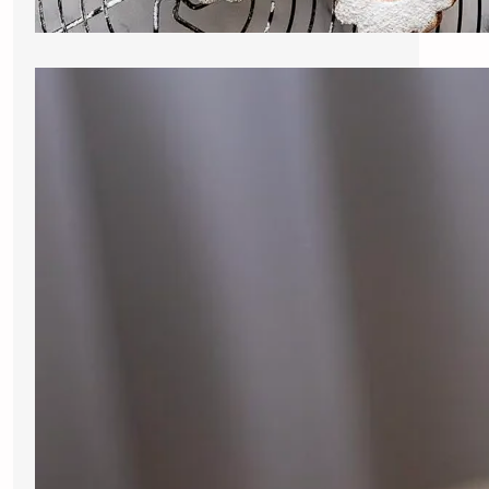
Bolo de Amendoim e
Chocolate: Uma Combinação
Perfeita para a Páscoa
Olá, meus queridos! Sejam bem-
vindos de volta à nossa deliciosa
jornada culinária inspirada na Páscoa!
Esta é a segunda receita da série e,
desta vez, trago uma combinação que
é puro encanto: Bolo de…